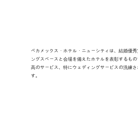
繁體中文
トゥーダウモット・
日本語
ル
한국어
ベカメックス・ホテル・ニューシティは、結婚優秀賞の
ングスペースと会場を備えたホテルを表彰するもの
高のサービス、特にウェディングサービスの洗練さ
す。
宿泊室
インセンティ
料理
体験
イベント
Tiếng Việt