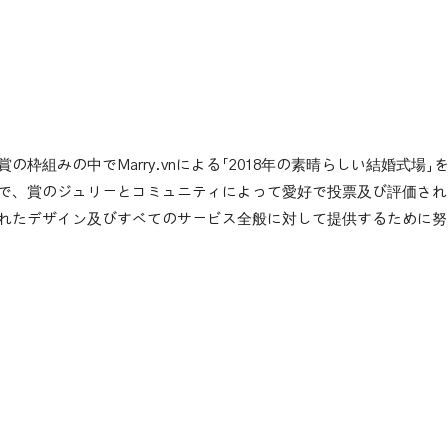
ベカメックスホテ
B2, Hung Vuong, Hoa
Phu, Thu Dau Mot, Binh Duong
枠組みの中でMarry.vnによる「2018年の素晴らしい結婚式場
で、賞のジュリーとコミュニティによって愛好で投票及び評価され
れたデザイン及びすべてのサービス全般に対して提供するために努
(+84) 274 380 1118
今予約する
ブ・パッケージ
写真
ニュース