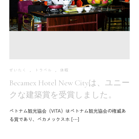
ぜいたく
,
トラベル
,
休暇
Becamex Hotel New Cityは、ユニー
クな建築賞を受賞しました。
ベトナム観光協会（VITA）はベトナム観光協会の権威あ
る賞であり、ベカメックスホ […]