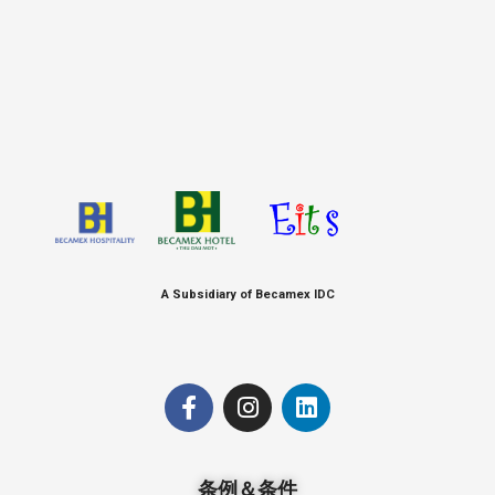
A Subsidiary of Becamex IDC
条例＆条件