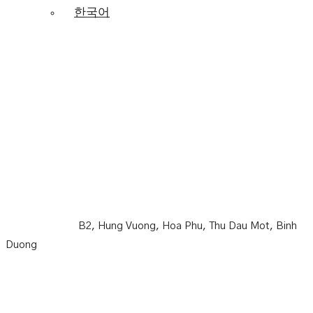
한국어
新城市BECAMEX酒店
B2, Hung Vuong, Hoa Phu, Thu Dau Mot, Binh
Duong